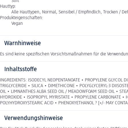
Stift
Hauttyp:
Alle Hauttypen, Normal, Sensibel / Empfindlich, Trocken / Dehy
Produkteigenschaften:
Vegan
Warnhinweise
Es sind keine spezifischen Vorsichtsmaßnahmen für die Verwendun
Inhaltsstoffe
INGREDIENTS: ISODECYL NEOPENTANOATE • PROPYLENE GLYCOL D
TRIGLYCERIDE • SILICA • DIMETHICONE • POLYGLYCERYL-3 DIISOS
OIL • LIMNANTHES ALBA SEED OIL / MEADOWFOAM SEED OIL • S
HYDROXIDE • ISOPROPYL MYRISTATE • PROPYLENE CARBONATE • HY
POLYHYDROXYSTEARIC ACID • PHENOXYETHANOL ? [+/- MAY CONTAIN: CI
Verwendungshinweise