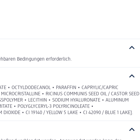
ehbaren Bedingungen erforderlich.
ATE • OCTYLDODECANOL • PARAFFIN • CAPRYLIC/CAPRIC
E MICROCRISTALLINE • RICINUS COMMUNIS SEED OIL / CASTOR SEED
OSSPOLYMER • LECITHIN • SODIUM HYALURONATE • ALUMINUM
TATE • POLYGLYCERYL-3 POLYRICINOLEATE •
DIOXIDE • CI 19140 / YELLOW 5 LAKE • CI 42090 / BLUE 1 LAKE].