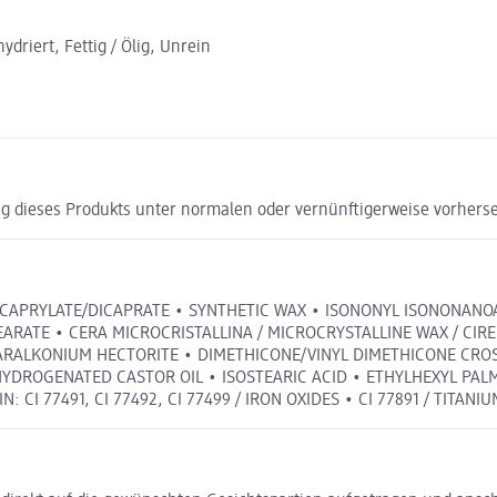
driert, Fettig / Ölig, Unrein
g dieses Produkts unter normalen oder vernünftigerweise vorhers
ICAPRYLATE/DICAPRATE • SYNTHETIC WAX • ISONONYL ISONONANO
TEARATE • CERA MICROCRISTALLINA / MICROCRYSTALLINE WAX / CIR
TEARALKONIUM HECTORITE • DIMETHICONE/VINYL DIMETHICONE CR
DROGENATED CASTOR OIL • ISOSTEARIC ACID • ETHYLHEXYL PALMI
 77491, CI 77492, CI 77499 / IRON OXIDES • CI 77891 / TITANIUM 