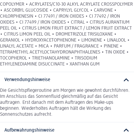
COPOLYMER • ACRYLATES/C10-30 ALKYL ACRYLATE CROSSPOLYMER
• ASCORBYL GLUCOSIDE • CAPRYLYL GLYCOL • CARVONE •
CHLORPHENESIN • CI 77491 / IRON OXIDES • CI 77492 / IRON
OXIDES • CI 77499 / IRON OXIDES • CITRAL • CITRUS AURANTIUM
PEEL OIL • CITRUS LIMON FRUIT EXTRACT / LEMON FRUIT EXTRACT
• CITRUS LIMON PEEL OIL • DROMETRIZOLE TRISILOXANE •
GERANIOL • HYDROXYACETOPHENONE • LIMONENE • LINALOOL •
LINALYL ACETATE • MICA • PARFUM / FRAGRANCE • PINENE •
TETRAMETHYL ACETYLOCTAHYDRONAPHTHALENES • TIN OXIDE •
TOCOPHEROL • TRIETHANOLAMINE • TRISODIUM
ETHYLENEDIAMINE DISUCCINATE • XANTHAN GUM
Verwendungshinweise
Die Gesichtspflegeroutine am Morgen wie gewohnt durchführen.
Im Anschluss das Sonnenfluid gleichmäßig auf das Gesicht
auftragen. Erst danach mit dem Auftragen des Make-ups
beginnen. Wiederholtes Auftragen hält die Wirkung des
Sonnenschutzes aufrecht.
Aufbewahrungshinweise