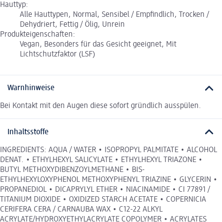
Hauttyp:
Alle Hauttypen, Normal, Sensibel / Empfindlich, Trocken /
Dehydriert, Fettig / Ölig, Unrein
Produkteigenschaften:
Vegan, Besonders für das Gesicht geeignet, Mit
Lichtschutzfaktor (LSF)
Warnhinweise
Bei Kontakt mit den Augen diese sofort gründlich ausspülen.
Inhaltsstoffe
INGREDIENTS: AQUA / WATER • ISOPROPYL PALMITATE • ALCOHOL
DENAT. • ETHYLHEXYL SALICYLATE • ETHYLHEXYL TRIAZONE •
BUTYL METHOXYDIBENZOYLMETHANE • BIS-
ETHYLHEXYLOXYPHENOL METHOXYPHENYL TRIAZINE • GLYCERIN •
PROPANEDIOL • DICAPRYLYL ETHER • NIACINAMIDE • CI 77891 /
TITANIUM DIOXIDE • OXIDIZED STARCH ACETATE • COPERNICIA
CERIFERA CERA / CARNAUBA WAX • C12-22 ALKYL
ACRYLATE/HYDROXYETHYLACRYLATE COPOLYMER • ACRYLATES