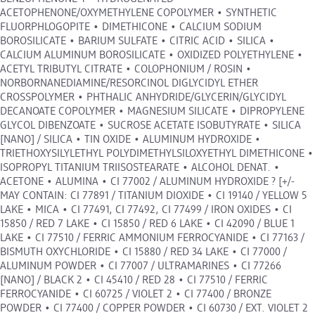
ACETOPHENONE/OXYMETHYLENE COPOLYMER • SYNTHETIC
FLUORPHLOGOPITE • DIMETHICONE • CALCIUM SODIUM
BOROSILICATE • BARIUM SULFATE • CITRIC ACID • SILICA •
CALCIUM ALUMINUM BOROSILICATE • OXIDIZED POLYETHYLENE •
ACETYL TRIBUTYL CITRATE • COLOPHONIUM / ROSIN •
NORBORNANEDIAMINE/RESORCINOL DIGLYCIDYL ETHER
CROSSPOLYMER • PHTHALIC ANHYDRIDE/GLYCERIN/GLYCIDYL
DECANOATE COPOLYMER • MAGNESIUM SILICATE • DIPROPYLENE
GLYCOL DIBENZOATE • SUCROSE ACETATE ISOBUTYRATE • SILICA
[NANO] / SILICA • TIN OXIDE • ALUMINUM HYDROXIDE •
TRIETHOXYSILYLETHYL POLYDIMETHYLSILOXYETHYL DIMETHICONE •
ISOPROPYL TITANIUM TRIISOSTEARATE • ALCOHOL DENAT. •
ACETONE • ALUMINA • CI 77002 / ALUMINUM HYDROXIDE ? [+/-
MAY CONTAIN: CI 77891 / TITANIUM DIOXIDE • CI 19140 / YELLOW 5
LAKE • MICA • CI 77491, CI 77492, CI 77499 / IRON OXIDES • CI
15850 / RED 7 LAKE • CI 15850 / RED 6 LAKE • CI 42090 / BLUE 1
LAKE • CI 77510 / FERRIC AMMONIUM FERROCYANIDE • CI 77163 /
BISMUTH OXYCHLORIDE • CI 15880 / RED 34 LAKE • CI 77000 /
ALUMINUM POWDER • CI 77007 / ULTRAMARINES • CI 77266
[NANO] / BLACK 2 • CI 45410 / RED 28 • CI 77510 / FERRIC
FERROCYANIDE • CI 60725 / VIOLET 2 • CI 77400 / BRONZE
POWDER • CI 77400 / COPPER POWDER • CI 60730 / EXT. VIOLET 2