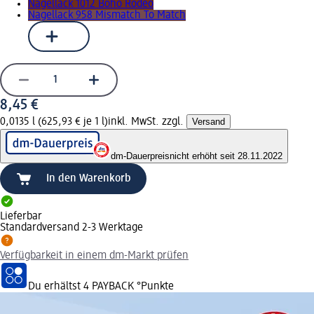
Nagellack 1012 Boho Rodeo
Nagellack 958 Mismatch To Match
8,45 €
0,0135 l (625,93 € je 1 l)
inkl. MwSt. zzgl.
Versand
dm-Dauerpreis
nicht erhöht seit 28.11.2022
In den Warenkorb
Lieferbar
Standardversand 2-3 Werktage
Verfügbarkeit in einem dm-Markt prüfen
Du erhältst
4 PAYBACK
°Punkte