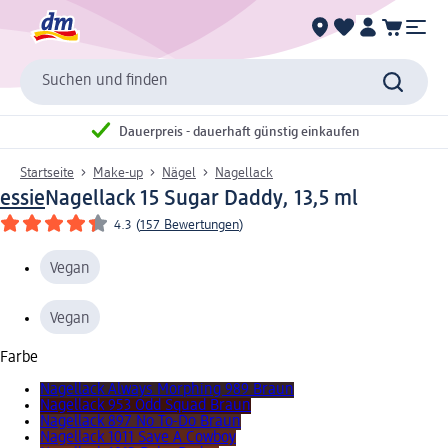
Suchen und finden
Dauerpreis - dauerhaft günstig einkaufen
Startseite
Make-up
Nägel
Nagellack
essie
Nagellack 15 Sugar Daddy, 13,5 ml
4.3
(
157 Bewertungen
)
Vegan
Vegan
Farbe
Nagellack Always Morphing 989 Braun
Nagellack 953 Odd Squad Braun
Nagellack 897 No To-Do Braun
Nagellack 1011 Save A Cowboy