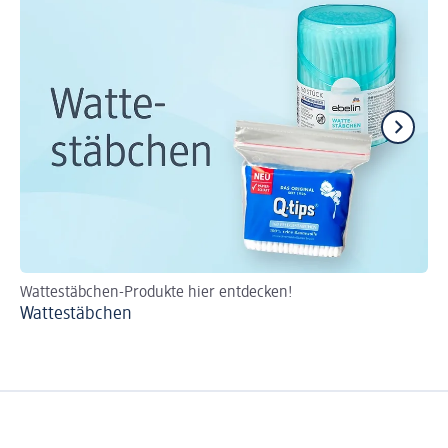
Wattestäbchen-Produkte hier entdecken!
Die
Wattestäbchen
Ta