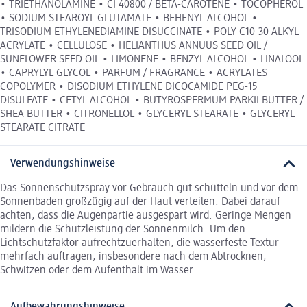
• TRIETHANOLAMINE • CI 40800 / BETA-CAROTENE • TOCOPHEROL
• SODIUM STEAROYL GLUTAMATE • BEHENYL ALCOHOL •
TRISODIUM ETHYLENEDIAMINE DISUCCINATE • POLY C10-30 ALKYL
ACRYLATE • CELLULOSE • HELIANTHUS ANNUUS SEED OIL /
SUNFLOWER SEED OIL • LIMONENE • BENZYL ALCOHOL • LINALOOL
• CAPRYLYL GLYCOL • PARFUM / FRAGRANCE • ACRYLATES
COPOLYMER • DISODIUM ETHYLENE DICOCAMIDE PEG-15
DISULFATE • CETYL ALCOHOL • BUTYROSPERMUM PARKII BUTTER /
SHEA BUTTER • CITRONELLOL • GLYCERYL STEARATE • GLYCERYL
STEARATE CITRATE
Verwendungshinweise
Das Sonnenschutzspray vor Gebrauch gut schütteln und vor dem
Sonnenbaden großzügig auf der Haut verteilen. Dabei darauf
achten, dass die Augenpartie ausgespart wird. Geringe Mengen
mildern die Schutzleistung der Sonnenmilch. Um den
Lichtschutzfaktor aufrechtzuerhalten, die wasserfeste Textur
mehrfach auftragen, insbesondere nach dem Abtrocknen,
Schwitzen oder dem Aufenthalt im Wasser.
Aufbewahrungshinweise