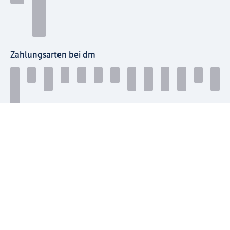
Zahlungsarten bei dm
Bei dm-med können die Zahlungsarten abweichen.
Mit dm verbinden
Jetzt die dm-App herunterladen