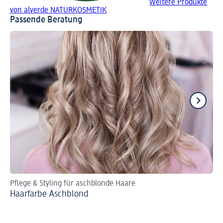
Weitere Produkte
von alverde NATURKOSMETIK
Passende Beratung
Pflege & Styling für aschblonde Haare
Ha
Haarfarbe Aschblond
Ha