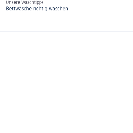
Unsere Waschtipps
De
Bettwäsche richtig waschen
Ga