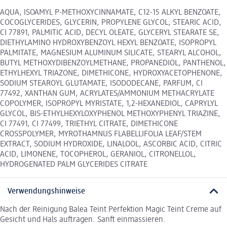
AQUA, ISOAMYL P-METHOXYCINNAMATE, C12-15 ALKYL BENZOATE,
COCOGLYCERIDES, GLYCERIN, PROPYLENE GLYCOL, STEARIC ACID,
CI 77891, PALMITIC ACID, DECYL OLEATE, GLYCERYL STEARATE SE,
DIETHYLAMINO HYDROXYBENZOYL HEXYL BENZOATE, ISOPROPYL
PALMITATE, MAGNESIUM ALUMINUM SILICATE, STEARYL ALCOHOL,
BUTYL METHOXYDIBENZOYLMETHANE, PROPANEDIOL, PANTHENOL,
ETHYLHEXYL TRIAZONE, DIMETHICONE, HYDROXYACETOPHENONE,
SODIUM STEAROYL GLUTAMATE, ISODODECANE, PARFUM, CI
77492, XANTHAN GUM, ACRYLATES/AMMONIUM METHACRYLATE
COPOLYMER, ISOPROPYL MYRISTATE, 1,2-HEXANEDIOL, CAPRYLYL
GLYCOL, BIS-ETHYLHEXYLOXYPHENOL METHOXYPHENYL TRIAZINE,
CI 77491, CI 77499, TRIETHYL CITRATE, DIMETHICONE
CROSSPOLYMER, MYROTHAMNUS FLABELLIFOLIA LEAF/STEM
EXTRACT, SODIUM HYDROXIDE, LINALOOL, ASCORBIC ACID, CITRIC
ACID, LIMONENE, TOCOPHEROL, GERANIOL, CITRONELLOL,
HYDROGENATED PALM GLYCERIDES CITRATE
Verwendungshinweise
Nach der Reinigung Balea Teint Perfektion Magic Teint Creme auf
Gesicht und Hals auftragen. Sanft einmassieren.