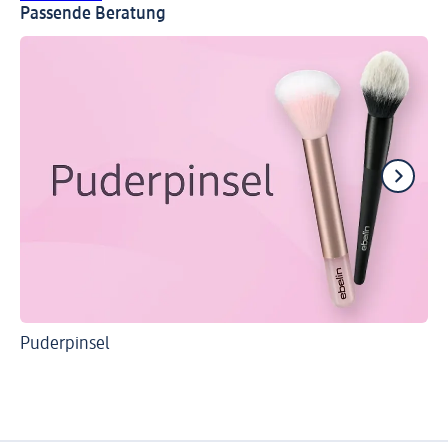
Passende Beratung
Puderpinsel
Ei
Co