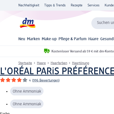
Nachhaltigkeit
Tipps & Trends
Rezepte
Services
Kunde
Suchen un
Neu
Marken
Make-up
Pflege & Parfum
Haare
Gesund
Kostenloser Versand ab 59 € mit dm-Konto
Startseite
Haare
Haarfarben
Haartönung
L'ORÉAL PARiS PRÉFÉRENC
4
(
996 Bewertungen
)
Ohne Ammoniak
Ohne Ammoniak