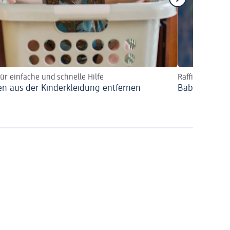
für einfache und schnelle Hilfe
Raffinierte Fle
en aus der Kinderkleidung entfernen
Babykleidung