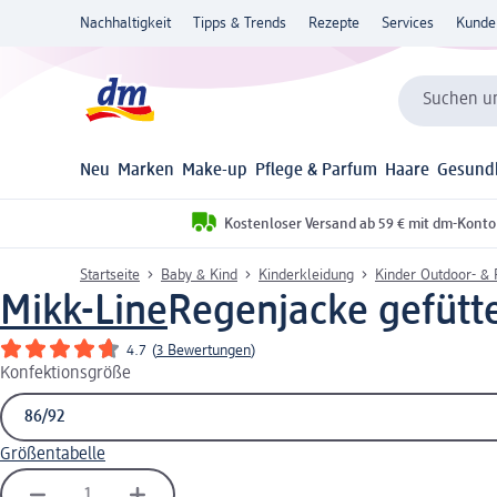
Nachhaltigkeit
Tipps & Trends
Rezepte
Services
Kunde
Suchen un
Neu
Marken
Make-up
Pflege & Parfum
Haare
Gesund
Kostenloser Versand ab 59 € mit dm-Konto
Startseite
Baby & Kind
Kinderkleidung
Kinder Outdoor- &
Mikk-Line
Regenjacke gefütter
4.7
(
3 Bewertungen
)
Konfektionsgröße
Größentabelle