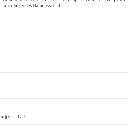
die Umwelt am Herzen liegt. Diese Regenjacke ist mit Fleece gefüt
n innenliegendes Namensschild.
ine@luxkids.dk