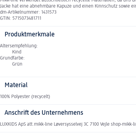
Mikk-line verwendet ausschließlich recycelte Materialien, da uns 
Jacke hat eine abnehmbare Kapuze und einen Kinnschutz sowie ei
dm-Artikelnummer: 1431573
GTIN: 5715073481711
Produktmerkmale
Altersempfehlung:
Kind
Grundfarbe:
Grün
Material
100% Polyester (recycelt)
Anschrift des Unternehmens
LUXKIDS ApS att.mikk-line Løversysselvej 3C 7100 Vejle shop-mikk-l