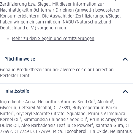
Zertifizierung bzw. Siegel. Mit dieser Information zur
Nachhaltigkeit möchten wir Dir einen (umwelt-) bewussteren
Konsum erleichtern. Die Auswahl der Zertifizierungen/Siegel
haben wir gemeinsam mit dem NABU (Naturschutzbund
Deutschland e. V.) vorgenommen.
Mehr zu den Siegeln und Zertifizierungen
Pflichthinweise
Genaue Produktbezeichnung: alverde cc Color Correction
Perfekter Teint
Inhaltsstoffe
Ingredients: Aqua, Helianthus Annuus Seed Oil¹, Alcohol¹,
Glycerin, Cetearyl Alcohol, CI 77891, Butyrospermum Parkii
Butter¹, Glyceryl Stearate Citrate, Squalane, Prunus Armeniaca
Kernel Oil¹, Simmondsia Chinensis Seed Oil¹, Prunus Amygdalus
Dulcis Oil, Aloe Barbadensis Leaf Juice Powder¹, Xanthan Gum, CI
77492, CI 77491, CI 77499, Mica, Tocopherol, Tin Oxide, Helianthus