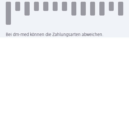
Bei dm-med können die Zahlungsarten abweichen.
Mit dm verbinden
Jetzt die dm-App herunterladen
Impressum dm
Datenschutz dm
Einwilligungsverwaltung
Nutzungsbedingungen
AGB dm