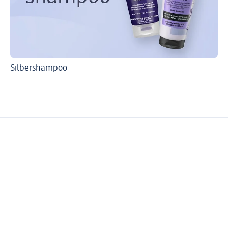
Silbershampoo
Ri
Gr