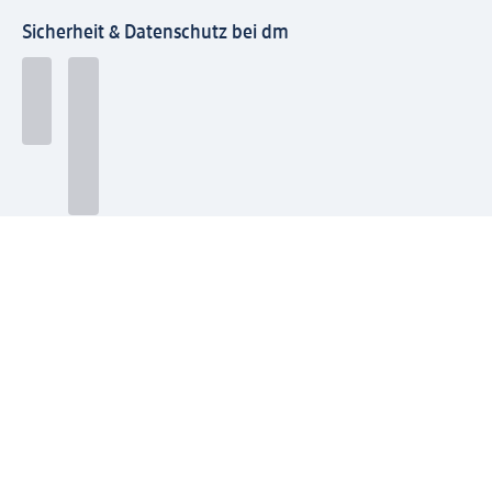
Sicherheit & Datenschutz bei dm
Zahlungsarten bei dm
Bei dm-med können die Zahlungsarten abweichen.
Mit dm verbinden