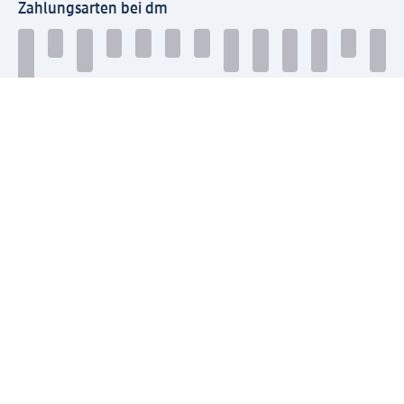
Zahlungsarten bei dm
Bei dm-med können die Zahlungsarten abweichen.
Mit dm verbinden
Jetzt die dm-App herunterladen
Impressum dm
Datenschutz dm
Einwilligungsverwaltung
Nutzungsbedingungen