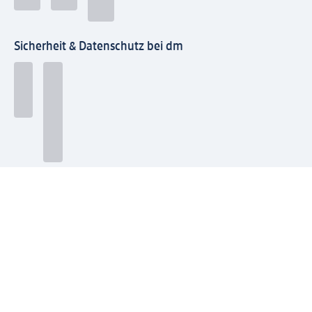
Sicherheit & Datenschutz bei dm
Zahlungsarten bei dm
Bei dm-med können die Zahlungsarten abweichen.