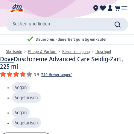
Suchen und finden
Dauerpreis - dauerhaft günstig einkaufen
Startseite
Pflege & Parfum
Körperreinigung
Duschgel
Dove
Duschcreme Advanced Care Seidig-Zart,
225 ml
3.9
(
310 Bewertungen
)
Vegan
Vegetarisch
Vegan
Vegetarisch