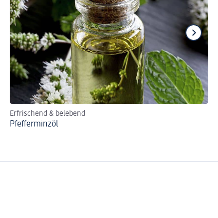
Erfrischend & belebend
Für
Pfefferminzöl
Wi