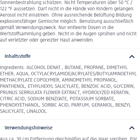
Sonnenbestrahlung schützen. Nicht Temperaturen über 50 °C /
122 °F aussetzen. Darf nicht in die Hände von Kindern gelangen.
Aerosol nicht einatmen. Ohne ausreichende Belüftung Bildung
explosionsfähiger Gemische möglich. Benutzung ausschließlich
gemäß Verwendungszweck. Nur entleerte Dosen in die
Wertstoffsammlung geben. Nicht in die Augen sprühen und nicht
auf verletzter oder gereizter Haut anwenden.
Inhaltsstoffe
Ingredients: ALCOHOL DENAT., BUTANE, PROPANE, DIMETHYL
ETHER, AQUA, OCTYLACRYLAMIDE/ACRYLATES/BUTYLAMINOETHYL
METHACRYLATE COPOLYMER, AMINOMETHYL PROPANOL,
PANTHENOL, ETHYLHEXYL SALICYLATE, BENZOIC ACID, GLYCERIN,
PRUNUS SERRULATA FLOWER EXTRACT, HYDROLYZED KERATIN,
CITRIC ACID, SODIUM BENZOATE, POTASSIUM SORBATE,
PHENOXYETHANOL, SORBIC ACID, PARFUM, GERANIOL, BENZYL
SALICYLATE, LINALOOL.
Verwendungshinweise
Aus ca. 30 cm Entfernung gleichmäßig auf das Haar sprühen. Für