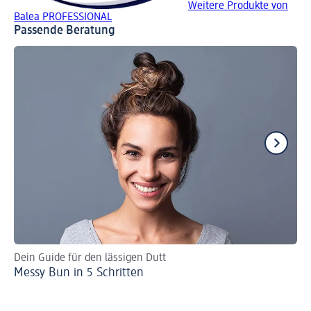
Weitere Produkte von
Balea PROFESSIONAL
Passende Beratung
Dein Guide für den lässigen Dutt
Ei
Messy Bun in 5 Schritten
Ha