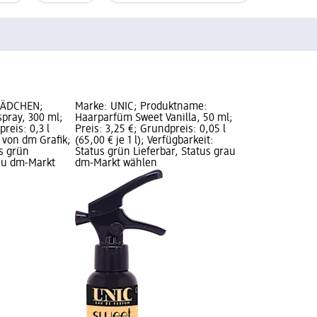
MÄDCHEN;
Marke: UNIC; Produktname:
pray, 300 ml;
Haarparfüm Sweet Vanilla, 50 ml;
reis: 0,3 l
Preis: 3,25 €; Grundpreis: 0,05 l
e von dm Grafik;
(65,00 € je 1 l); Verfügbarkeit:
us grün
Status grün Lieferbar, Status grau
rau dm-Markt
dm-Markt wählen