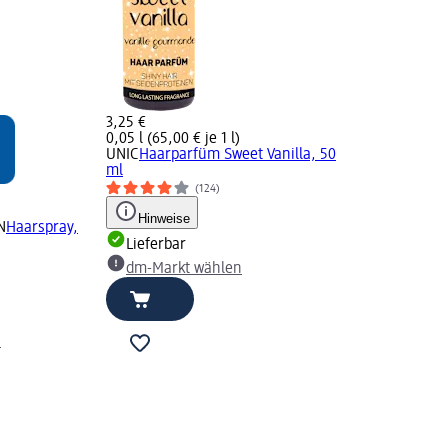
3,25 €
0,05 l (65,00 € je 1 l)
UNIC
Haarparfüm Sweet Vanilla, 50
ml
(124)
Hinweise
N
Haarspray,
Lieferbar
dm-Markt wählen
n