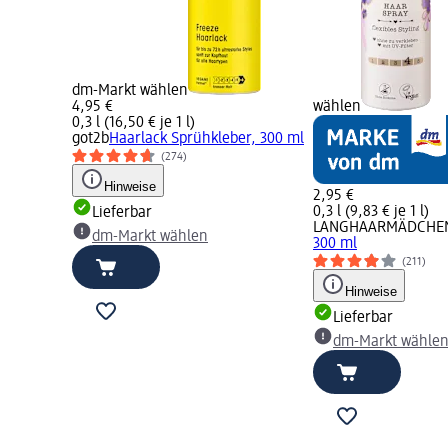
dm-Markt wählen
4,95 €
wählen
0,3 l (16,50 € je 1 l)
got2b
Haarlack Sprühkleber, 300 ml
(274)
Hinweise
2,95 €
0,3 l (9,83 € je 1 l)
Lieferbar
LANGHAARMÄDCHE
dm-Markt wählen
300 ml
(211)
Hinweise
Lieferbar
dm-Markt wähle