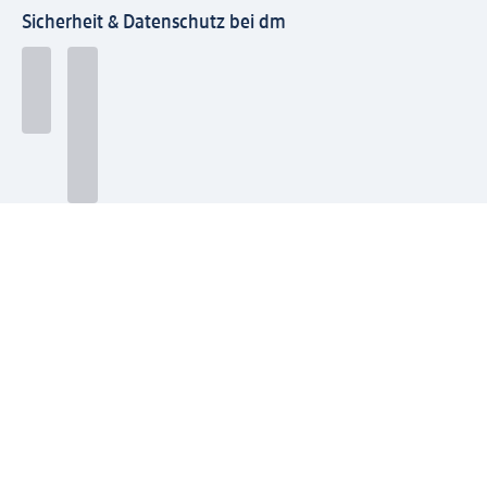
Sicherheit & Datenschutz bei dm
Zahlungsarten bei dm
Bei dm-med können die Zahlungsarten abweichen.
Mit dm verbinden