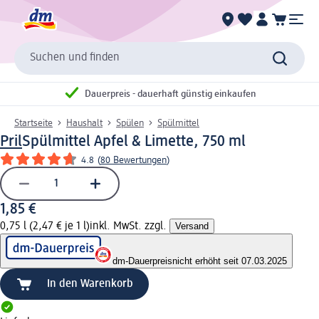
Suchen und finden
Dauerpreis - dauerhaft günstig einkaufen
Startseite
Haushalt
Spülen
Spülmittel
Pril
Spülmittel Apfel & Limette, 750 ml
4.8
(
80 Bewertungen
)
1,85 €
0,75 l (2,47 € je 1 l)
inkl. MwSt. zzgl.
Versand
dm-Dauerpreis
nicht erhöht seit 07.03.2025
In den Warenkorb