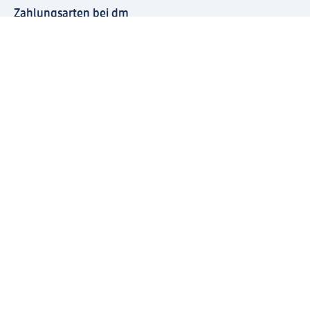
Zahlungsarten bei dm
Bei dm-med können die Zahlungsarten abweichen.
Mit dm verbinden
Jetzt die dm-App herunterladen
Impressum dm
Datenschutz dm