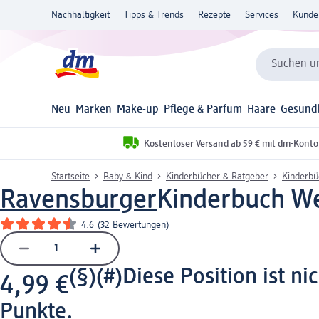
Nachhaltigkeit
Tipps & Trends
Rezepte
Services
Kunde
Suchen un
Neu
Marken
Make-up
Pflege & Parfum
Haare
Gesund
Kostenloser Versand ab 59 € mit dm-Konto
Startseite
Baby & Kind
Kinderbücher & Ratgeber
Kinderbü
Ravensburger
Kinderbuch Wen
4.6
(
32 Bewertungen
)
(§)(#)
Diese Position ist ni
4,99 €
Punkte.