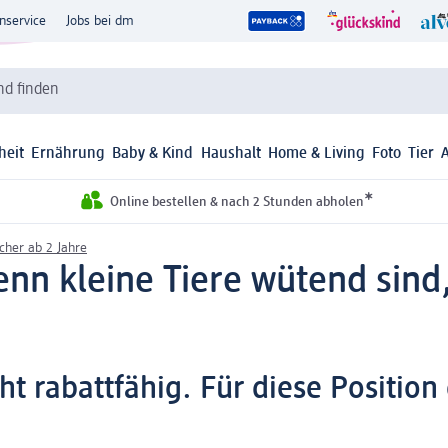
nservice
Jobs bei dm
d finden
heit
Ernährung
Baby & Kind
Haushalt
Home & Living
Foto
Tier
*
Online bestellen & nach 2 Stunden abholen
cher ab 2 Jahre
n kleine Tiere wütend sind,
cht rabattfähig. Für diese Positio