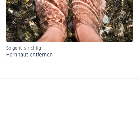
So geht´s richtig
7 T
Hornhaut entfernen
Sc