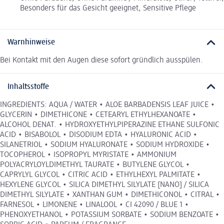
Besonders für das Gesicht geeignet, Sensitive Pflege
Warnhinweise
Bei Kontakt mit den Augen diese sofort gründlich ausspülen.
Inhaltsstoffe
INGREDIENTS: AQUA / WATER • ALOE BARBADENSIS LEAF JUICE •
GLYCERIN • DIMETHICONE • CETEARYL ETHYLHEXANOATE •
ALCOHOL DENAT. • HYDROXYETHYLPIPERAZINE ETHANE SULFONIC
ACID • BISABOLOL • DISODIUM EDTA • HYALURONIC ACID •
SILANETRIOL • SODIUM HYALURONATE • SODIUM HYDROXIDE •
TOCOPHEROL • ISOPROPYL MYRISTATE • AMMONIUM
POLYACRYLOYLDIMETHYL TAURATE • BUTYLENE GLYCOL •
CAPRYLYL GLYCOL • CITRIC ACID • ETHYLHEXYL PALMITATE •
HEXYLENE GLYCOL • SILICA DIMETHYL SILYLATE [NANO] / SILICA
DIMETHYL SILYLATE • XANTHAN GUM • DIMETHICONOL • CITRAL •
FARNESOL • LIMONENE • LINALOOL • CI 42090 / BLUE 1 •
PHENOXYETHANOL • POTASSIUM SORBATE • SODIUM BENZOATE •