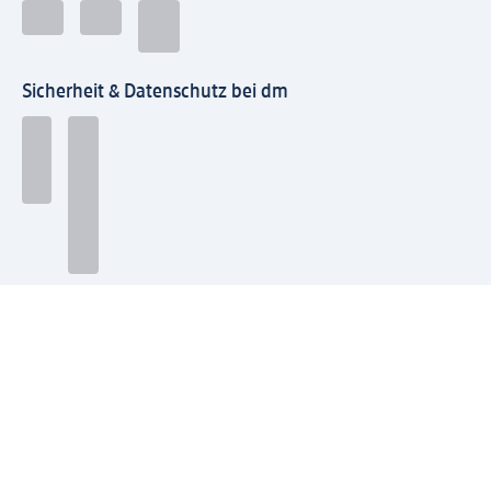
Sicherheit & Datenschutz bei dm
Zahlungsarten bei dm
Bei dm-med können die Zahlungsarten abweichen.