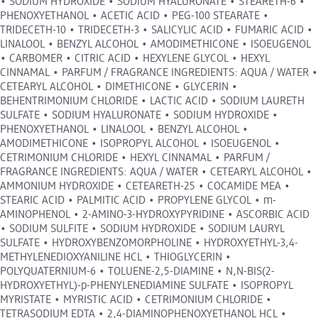
• SODIUM HYDROXIDE • SODIUM HYALURONATE • STEARETH-6 •
PHENOXYETHANOL • ACETIC ACID • PEG-100 STEARATE •
TRIDECETH-10 • TRIDECETH-3 • SALICYLIC ACID • FUMARIC ACID •
LINALOOL • BENZYL ALCOHOL • AMODIMETHICONE • ISOEUGENOL
• CARBOMER • CITRIC ACID • HEXYLENE GLYCOL • HEXYL
CINNAMAL • PARFUM / FRAGRANCE INGREDIENTS: AQUA / WATER •
CETEARYL ALCOHOL • DIMETHICONE • GLYCERIN •
BEHENTRIMONIUM CHLORIDE • LACTIC ACID • SODIUM LAURETH
SULFATE • SODIUM HYALURONATE • SODIUM HYDROXIDE •
PHENOXYETHANOL • LINALOOL • BENZYL ALCOHOL •
AMODIMETHICONE • ISOPROPYL ALCOHOL • ISOEUGENOL •
CETRIMONIUM CHLORIDE • HEXYL CINNAMAL • PARFUM /
FRAGRANCE INGREDIENTS: AQUA / WATER • CETEARYL ALCOHOL •
AMMONIUM HYDROXIDE • CETEARETH-25 • COCAMIDE MEA •
STEARIC ACID • PALMITIC ACID • PROPYLENE GLYCOL • m-
AMINOPHENOL • 2-AMINO-3-HYDROXYPYRIDINE • ASCORBIC ACID
• SODIUM SULFITE • SODIUM HYDROXIDE • SODIUM LAURYL
SULFATE • HYDROXYBENZOMORPHOLINE • HYDROXYETHYL-3,4-
METHYLENEDIOXYANILINE HCL • THIOGLYCERIN •
POLYQUATERNIUM-6 • TOLUENE-2,5-DIAMINE • N,N-BIS(2-
HYDROXYETHYL)-p-PHENYLENEDIAMINE SULFATE • ISOPROPYL
MYRISTATE • MYRISTIC ACID • CETRIMONIUM CHLORIDE •
TETRASODIUM EDTA • 2,4-DIAMINOPHENOXYETHANOL HCL •