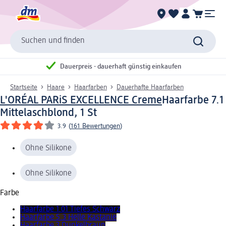
Suchen und finden
Dauerpreis - dauerhaft günstig einkaufen
Startseite
Haare
Haarfarben
Dauerhafte Haarfarben
L'ORÉAL PARiS EXCELLENCE Creme
Haarfarbe 7.1
Mittelaschblond, 1 St
3.9
(
161 Bewertungen
)
Ohne Silikone
Ohne Silikone
Farbe
Haarfarbe 1.01 Tiefes Schwarz
Haarfarbe 5.3 Helle Kastanie
Haarfarbe 3 Dunkelbraun