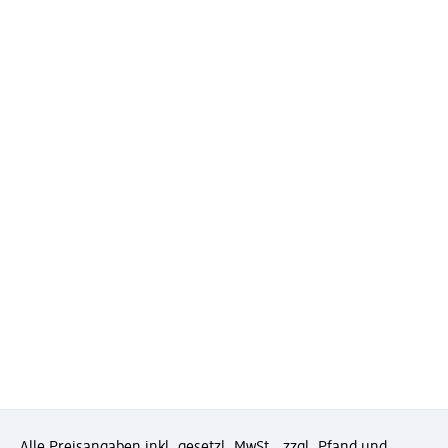
Alle Preisangaben inkl. gesetzl. MwSt., zzgl. Pfand und