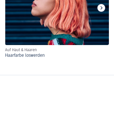
Auf Haut & Haaren
Pf
Haarfarbe loswerden
Br