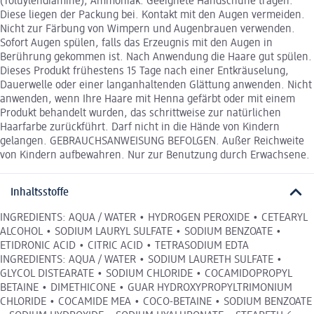
(Toluylendiamine), Ammoniak. Geeignete Handschuhe tragen.
Diese liegen der Packung bei. Kontakt mit den Augen vermeiden.
Nicht zur Färbung von Wimpern und Augenbrauen verwenden.
Sofort Augen spülen, falls das Erzeugnis mit den Augen in
Berührung gekommen ist. Nach Anwendung die Haare gut spülen.
Dieses Produkt frühestens 15 Tage nach einer Entkräuselung,
Dauerwelle oder einer langanhaltenden Glättung anwenden. Nicht
anwenden, wenn Ihre Haare mit Henna gefärbt oder mit einem
Produkt behandelt wurden, das schrittweise zur natürlichen
Haarfarbe zurückführt. Darf nicht in die Hände von Kindern
gelangen. GEBRAUCHSANWEISUNG BEFOLGEN. Außer Reichweite
von Kindern aufbewahren. Nur zur Benutzung durch Erwachsene.
Inhaltsstoffe
INGREDIENTS: AQUA / WATER • HYDROGEN PEROXIDE • CETEARYL
ALCOHOL • SODIUM LAURYL SULFATE • SODIUM BENZOATE •
ETIDRONIC ACID • CITRIC ACID • TETRASODIUM EDTA
INGREDIENTS: AQUA / WATER • SODIUM LAURETH SULFATE •
GLYCOL DISTEARATE • SODIUM CHLORIDE • COCAMIDOPROPYL
BETAINE • DIMETHICONE • GUAR HYDROXYPROPYLTRIMONIUM
CHLORIDE • COCAMIDE MEA • COCO-BETAINE • SODIUM BENZOATE