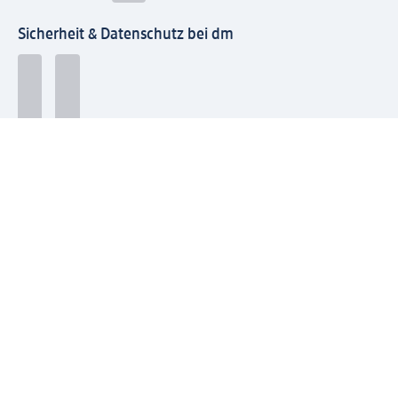
Sicherheit & Datenschutz bei dm
Zahlungsarten bei dm
Bei dm-med können die Zahlungsarten abweichen.
Mit dm verbinden