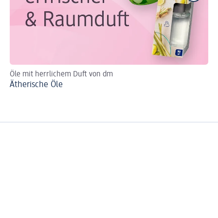
Öle mit herrlichem Duft von dm
Sch
Ätherische Öle
We