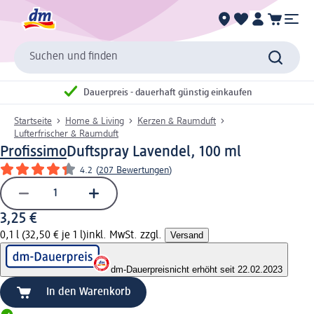
Suchen und finden
Dauerpreis - dauerhaft günstig einkaufen
Startseite
Home & Living
Kerzen & Raumduft
Lufterfrischer & Raumduft
Profissimo
Duftspray Lavendel, 100 ml
4.2
(
207 Bewertungen
)
3,25 €
0,1 l (32,50 € je 1 l)
inkl. MwSt. zzgl.
Versand
dm-Dauerpreis
nicht erhöht seit 22.02.2023
In den Warenkorb