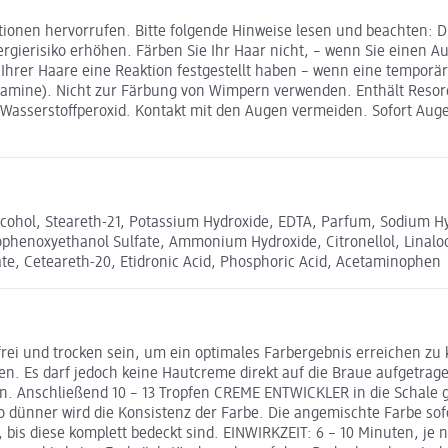
nen hervorrufen. Bitte folgende Hinweise lesen und beachten: Die
ierisiko erhöhen. Färben Sie Ihr Haar nicht, – wenn Sie einen Au
n Ihrer Haare eine Reaktion festgestellt haben – wenn eine tempo
diamine). Nicht zur Färbung von Wimpern verwenden. Enthält Resor
Wasserstoffperoxid. Kontakt mit den Augen vermeiden. Sofort Auge
 Alcohol, Steareth-21, Potassium Hydroxide, EDTA, Parfum, Sodium H
henoxyethanol Sulfate, Ammonium Hydroxide, Citronellol, Linaloo
te, Ceteareth-20, Etidronic Acid, Phosphoric Acid, Acetaminophen
ei und trocken sein, um ein optimales Farbergebnis erreichen zu
en. Es darf jedoch keine Hautcreme direkt auf die Braue aufgetr
n. Anschließend 10 – 13 Tropfen CREME ENTWICKLER in die Schale 
 dünner wird die Konsistenz der Farbe. Die angemischte Farbe sof
bis diese komplett bedeckt sind. EINWIRKZEIT: 6 – 10 Minuten, je 