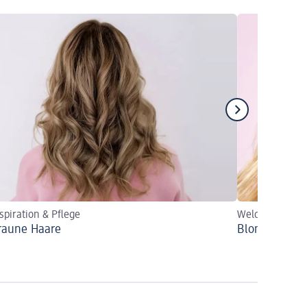
spiration & Pflege
Welche Blondtö
raune Haare
Blonde Haare 