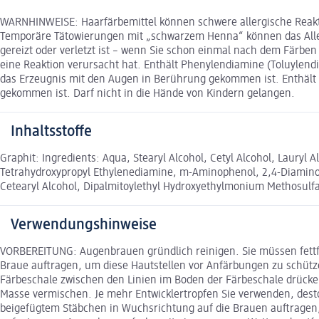
WARNHINWEISE: Haarfärbemittel können schwere allergische Reaktio
Temporäre Tätowierungen mit „schwarzem Henna“ können das Allerg
gereizt oder verletzt ist – wenn Sie schon einmal nach dem Färbe
eine Reaktion verursacht hat. Enthält Phenylendiamine (Toluylen
das Erzeugnis mit den Augen in Berührung gekommen ist. Enthält 
gekommen ist. Darf nicht in die Hände von Kindern gelangen.
Inhaltsstoffe
Graphit: Ingredients: Aqua, Stearyl Alcohol, Cetyl Alcohol, Lauryl
Tetrahydroxypropyl Ethylenediamine, m-Aminophenol, 2,4-Diaminop
Cetearyl Alcohol, Dipalmitoylethyl Hydroxyethylmonium Methosulfa
Verwendungshinweise
VORBEREITUNG: Augenbrauen gründlich reinigen. Sie müssen fettfr
Braue auftragen, um diese Hautstellen vor Anfärbungen zu schütz
Färbeschale zwischen den Linien im Boden der Färbeschale drücke
Masse vermischen. Je mehr Entwicklertropfen Sie verwenden, desto
beigefügtem Stäbchen in Wuchsrichtung auf die Brauen auftragen, 