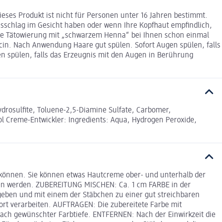
ses Produkt ist nicht für Personen unter 16 Jahren bestimmt.
sschlag im Gesicht haben oder wenn Ihre Kopfhaut empfindlich,
räre Tätowierung mit „schwarzem Henna“ bei Ihnen schon einmal
cin. Nach Anwendung Haare gut spülen. Sofort Augen spülen, falls
n spülen, falls das Erzeugnis mit den Augen in Berührung
ydrosulfite, Toluene-2,5-Diamine Sulfate, Carbomer,
l Creme-Entwickler: Ingredients: Aqua, Hydrogen Peroxide,
 können. Sie können etwas Hautcreme ober- und unterhalb der
agen werden. ZUBEREITUNG MISCHEN: Ca. 1 cm FARBE in der
geben und mit einem der Stäbchen zu einer gut streichbaren
ort verarbeiten. AUFTRAGEN: Die zubereitete Farbe mit
nach gewünschter Farbtiefe. ENTFERNEN: Nach der Einwirkzeit die