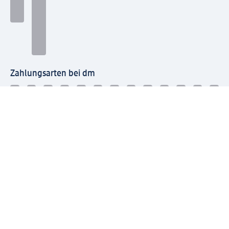
Zahlungsarten bei dm
Bei dm-med können die Zahlungsarten abweichen.
Mit dm verbinden
Jetzt die dm-App herunterladen