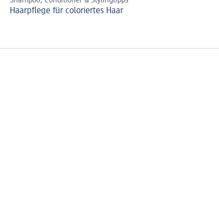
Shampoo, Conditioner & Stylingtipps
We
Haarpflege für coloriertes Haar
DI