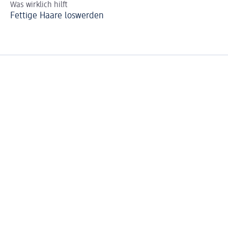
Was wirklich hilft
So 
Fettige Haare loswerden
Sl