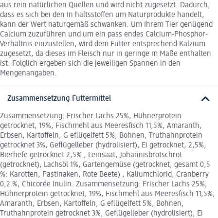
aus rein natürlichen Quellen und wird nicht zugesetzt. Dadurch,
dass es sich bei den In haltsstoffen um Naturprodukte handelt,
kann der Wert naturgemäß schwanken. Um Ihrem Tier genügend
Calcium zuzuführen und um ein pass endes Calcium-Phosphor-
Verhältnis einzustellen, wird dem Futter entsprechend Kalzium
zugesetzt, da dieses im Fleisch nur in geringe m Maße enthalten
ist. Folglich ergeben sich die jeweiligen Spannen in den
Mengenangaben.
Zusammensetzung Futtermittel
Zusammensetzung: Frischer Lachs 25%, Hühnerprotein
getrocknet, 19%, Fischmehl aus Meeresfisch 11,5%, Amaranth,
Erbsen, Kartoffeln, G eflügelfett 5%, Bohnen, Truthahnprotein
getrocknet 3%, Geflügelleber (hydrolisiert), Ei getrocknet, 2,5%,
Bierhefe getrocknet 2,5% , Leinsaat, Johannisbrotschrot
(getrocknet), Lachsöl 1%, Gartengemüse (getrocknet, gesamt 0,5
%: Karotten, Pastinaken, Rote Beete) , Kaliumchlorid, Cranberry
0,2 %, Chicorée Inulin. Zusammensetzung: Frischer Lachs 25%,
Hühnerprotein getrocknet, 19%, Fischmehl aus Meeresfisch 11,5%,
Amaranth, Erbsen, Kartoffeln, G eflügelfett 5%, Bohnen,
Truthahnprotein getrocknet 3%, Geflügelleber (hydrolisiert), Ei