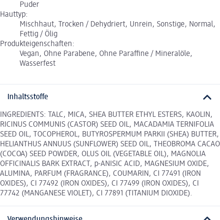
Puder
Hauttyp:
Mischhaut, Trocken / Dehydriert, Unrein, Sonstige, Normal,
Fettig / Ölig
Produkteigenschaften:
Vegan, Ohne Parabene, Ohne Paraffine / Mineralöle,
Wasserfest
Inhaltsstoffe
INGREDIENTS: TALC, MICA, SHEA BUTTER ETHYL ESTERS, KAOLIN,
RICINUS COMMUNIS (CASTOR) SEED OIL, MACADAMIA TERNIFOLIA
SEED OIL, TOCOPHEROL, BUTYROSPERMUM PARKII (SHEA) BUTTER,
HELIANTHUS ANNUUS (SUNFLOWER) SEED OIL, THEOBROMA CACAO
(COCOA) SEED POWDER, OLUS OIL (VEGETABLE OIL), MAGNOLIA
OFFICINALIS BARK EXTRACT, p-ANISIC ACID, MAGNESIUM OXIDE,
ALUMINA, PARFUM (FRAGRANCE), COUMARIN, CI 77491 (IRON
OXIDES), CI 77492 (IRON OXIDES), CI 77499 (IRON OXIDES), CI
77742 (MANGANESE VIOLET), CI 77891 (TITANIUM DIOXIDE).
Verwendungshinweise