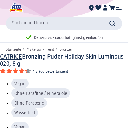
Suchen und finden
Dauerpreis - dauerhaft günstig einkaufen
Startseite
Make-up
Teint
Bronzer
CATRICE
Bronzing Puder Holiday Skin Luminous
020, 8 g
4.2
(
66 Bewertungen
)
Vegan
Ohne Paraffine / Mineralöle
Ohne Parabene
Wasserfest
Vegan