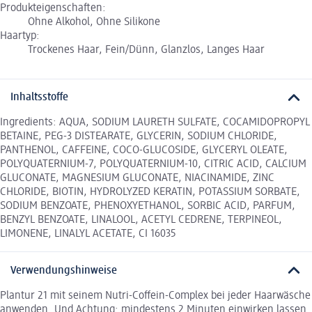
Produkteigenschaften:
Ohne Alkohol, Ohne Silikone
Haartyp:
Trockenes Haar, Fein/Dünn, Glanzlos, Langes Haar
Inhaltsstoffe
Ingredients: AQUA, SODIUM LAURETH SULFATE, COCAMIDOPROPYL
BETAINE, PEG-3 DISTEARATE, GLYCERIN, SODIUM CHLORIDE,
PANTHENOL, CAFFEINE, COCO-GLUCOSIDE, GLYCERYL OLEATE,
POLYQUATERNIUM-7, POLYQUATERNIUM-10, CITRIC ACID, CALCIUM
GLUCONATE, MAGNESIUM GLUCONATE, NIACINAMIDE, ZINC
CHLORIDE, BIOTIN, HYDROLYZED KERATIN, POTASSIUM SORBATE,
SODIUM BENZOATE, PHENOXYETHANOL, SORBIC ACID, PARFUM,
BENZYL BENZOATE, LINALOOL, ACETYL CEDRENE, TERPINEOL,
LIMONENE, LINALYL ACETATE, CI 16035
Verwendungshinweise
Plantur 21 mit seinem Nutri-Coffein-Complex bei jeder Haarwäsche
anwenden. Und Achtung: mindestens 2 Minuten einwirken lassen.