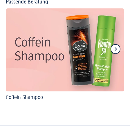
Passende Beratung
Coffein Shampoo
So
Ha