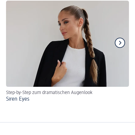
Step-by-Step zum dramatischen Augenlook
Fü
Siren Eyes
Wa