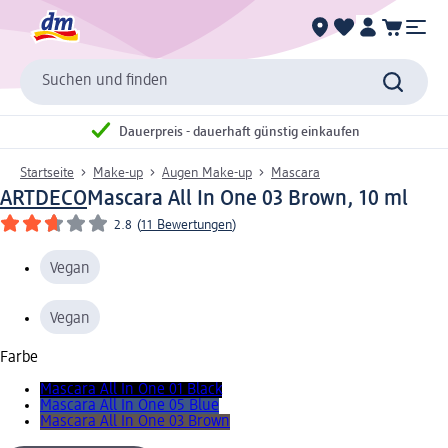
Suchen und finden
Dauerpreis - dauerhaft günstig einkaufen
Startseite
Make-up
Augen Make-up
Mascara
ARTDECO
Mascara All In One 03 Brown, 10 ml
2.8
(
11 Bewertungen
)
Vegan
Vegan
Farbe
Mascara All In One 01 Black
Mascara All In One 05 Blue
Mascara All In One 03 Brown