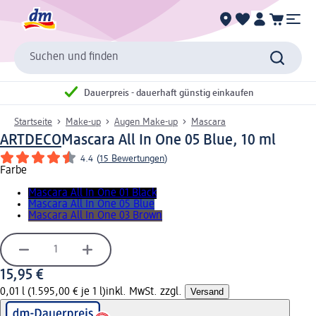
Suchen und finden
Dauerpreis - dauerhaft günstig einkaufen
Startseite
Make-up
Augen Make-up
Mascara
ARTDECO
Mascara All In One 05 Blue, 10 ml
4.4
(
15 Bewertungen
)
Farbe
Mascara All In One 01 Black
Mascara All In One 05 Blue
Mascara All In One 03 Brown
15,95 €
0,01 l (1.595,00 € je 1 l)
inkl. MwSt. zzgl.
Versand