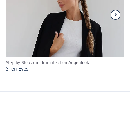
Step-by-Step zum dramatischen Augenlook
Fü
Siren Eyes
Wa