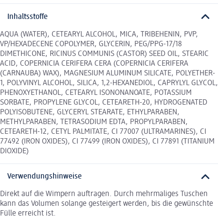
Inhaltsstoffe
AQUA (WATER), CETEARYL ALCOHOL, MICA, TRIBEHENIN, PVP,
VP/HEXADECENE COPOLYMER, GLYCERIN, PEG/PPG-17/18
DIMETHICONE, RICINUS COMMUNIS (CASTOR) SEED OIL, STEARIC
ACID, COPERNICIA CERIFERA CERA (COPERNICIA CERIFERA
(CARNAUBA) WAX), MAGNESIUM ALUMINUM SILICATE, POLYETHER-
1, POLYVINYL ALCOHOL, SILICA, 1,2-HEXANEDIOL, CAPRYLYL GLYCOL,
PHENOXYETHANOL, CETEARYL ISONONANOATE, POTASSIUM
SORBATE, PROPYLENE GLYCOL, CETEARETH-20, HYDROGENATED
POLYISOBUTENE, GLYCERYL STEARATE, ETHYLPARABEN,
METHYLPARABEN, TETRASODIUM EDTA, PROPYLPARABEN,
CETEARETH-12, CETYL PALMITATE, CI 77007 (ULTRAMARINES), CI
77492 (IRON OXIDES), CI 77499 (IRON OXIDES), CI 77891 (TITANIUM
DIOXIDE)
Verwendungshinweise
Direkt auf die Wimpern auftragen. Durch mehrmaliges Tuschen
kann das Volumen solange gesteigert werden, bis die gewünschte
Fülle erreicht ist.