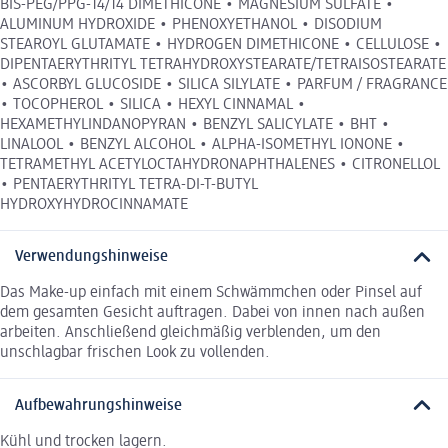
BIS-PEG/PPG-14/14 DIMETHICONE • MAGNESIUM SULFATE •
ALUMINUM HYDROXIDE • PHENOXYETHANOL • DISODIUM
STEAROYL GLUTAMATE • HYDROGEN DIMETHICONE • CELLULOSE •
DIPENTAERYTHRITYL TETRAHYDROXYSTEARATE/TETRAISOSTEARATE
• ASCORBYL GLUCOSIDE • SILICA SILYLATE • PARFUM / FRAGRANCE
• TOCOPHEROL • SILICA • HEXYL CINNAMAL •
HEXAMETHYLINDANOPYRAN • BENZYL SALICYLATE • BHT •
LINALOOL • BENZYL ALCOHOL • ALPHA-ISOMETHYL IONONE •
TETRAMETHYL ACETYLOCTAHYDRONAPHTHALENES • CITRONELLOL
• PENTAERYTHRITYL TETRA-DI-T-BUTYL
HYDROXYHYDROCINNAMATE
Verwendungshinweise
Das Make-up einfach mit einem Schwämmchen oder Pinsel auf
dem gesamten Gesicht auftragen. Dabei von innen nach außen
arbeiten. Anschließend gleichmäßig verblenden, um den
unschlagbar frischen Look zu vollenden.
Aufbewahrungshinweise
Kühl und trocken lagern.