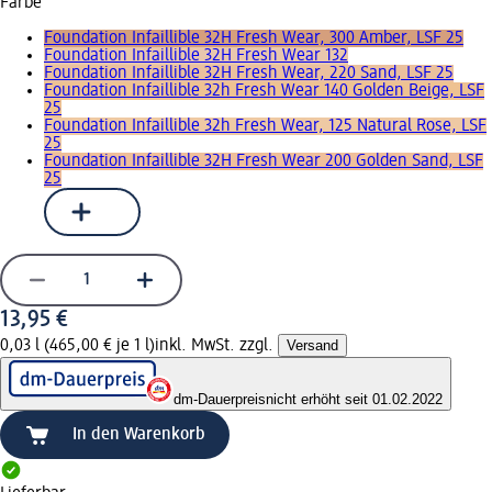
Farbe
Foundation Infaillible 32H Fresh Wear, 300 Amber, LSF 25
Foundation Infaillible 32H Fresh Wear 132
Foundation Infaillible 32H Fresh Wear, 220 Sand, LSF 25
Foundation Infaillible 32h Fresh Wear 140 Golden Beige, LSF
25
Foundation Infaillible 32h Fresh Wear, 125 Natural Rose, LSF
25
Foundation Infaillible 32H Fresh Wear 200 Golden Sand, LSF
25
13,95 €
0,03 l (465,00 € je 1 l)
inkl. MwSt. zzgl.
Versand
dm-Dauerpreis
nicht erhöht seit 01.02.2022
In den Warenkorb