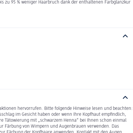
 bis zu 95 % weniger Haarbruch dank der enthaltenen Farbglanzkur
ktionen hervorrufen. Bitte folgende Hinweise lesen und beachten:
sschlag im Gesicht haben oder wenn Ihre Kopfhaut empfindlich,
oräre Tätowierung mit „schwarzem Henna“ bei Ihnen schon einmal
cht zur Färbung von Wimpern und Augenbrauen verwenden. Das
 zur Färbung der Kopfhaare anwenden. Kontakt mit den Augen