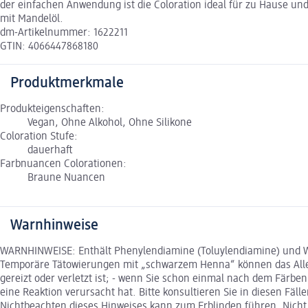
der einfachen Anwendung ist die Coloration ideal für zu Hause un
mit Mandelöl.
dm-Artikelnummer: 1622211
GTIN: 4066447868180
Produktmerkmale
Produkteigenschaften:
Vegan, Ohne Alkohol, Ohne Silikone
Coloration Stufe:
dauerhaft
Farbnuancen Colorationen:
Braune Nuancen
Warnhinweise
WARNHINWEISE: Enthält Phenylendiamine (Toluylendiamine) und Was
Temporäre Tätowierungen mit „schwarzem Henna“ können das Allerg
gereizt oder verletzt ist; - wenn Sie schon einmal nach dem Färb
eine Reaktion verursacht hat. Bitte konsultieren Sie in diesen F
Nichtbeachten dieses Hinweises kann zum Erblinden führen. Nicht