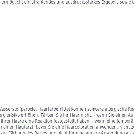
d ermöglicht ein strahlendes und ausdrucksstarkes Ergebnis sowie
serstoffperoxid. Haarfärbemittel können schwere allergische Rea
ierisiko erhöhen. Färben Sie Ihr Haar nicht, - wenn Sie einen Au
en Ihrer Haare eine Reaktion festgestellt haben; - wenn eine temp
ällen einen Hautarzt, bevor Sie eine Haarcoloration anwenden. Ni
 zur Färbung des Bartes und nicht für eine andere Anwendung als