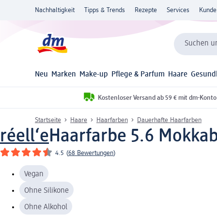
Nachhaltigkeit
Tipps & Trends
Rezepte
Services
Kunde
Suchen un
Neu
Marken
Make-up
Pflege & Parfum
Haare
Gesund
Kostenloser Versand ab 59 € mit dm-Konto
Startseite
Haare
Haarfarben
Dauerhafte Haarfarben
réell‘e
Haarfarbe 5.6 Mokkab
4.5
(
68 Bewertungen
)
Vegan
Ohne Silikone
Ohne Alkohol