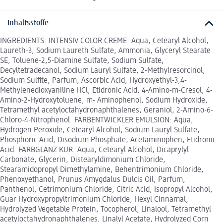
Inhaltsstoffe
INGREDIENTS: INTENSIV COLOR CREME: Aqua, Cetearyl Alcohol,
Laureth-3, Sodium Laureth Sulfate, Ammonia, Glyceryl Stearate
SE, Toluene-2,5-Diamine Sulfate, Sodium Sulfate,
Decyltetradecanol, Sodium Lauryl Sulfate, 2-Methylresorcinol,
Sodium Sulfite, Parfum, Ascorbic Acid, Hydroxyethyl-3,4-
Methylenedioxyaniline HCl, Etidronic Acid, 4-Amino-m-Cresol, 4-
Amino-2-Hydroxytoluene, m- Aminophenol, Sodium Hydroxide,
Tetramethyl acetyloctahydronaphthalenes, Geraniol, 2-Amino-6-
Chloro-4-Nitrophenol. FARBENTWICKLER EMULSION: Aqua,
Hydrogen Peroxide, Cetearyl Alcohol, Sodium Lauryl Sulfate,
Phosphoric Acid, Disodium Phosphate, Acetaminophen, Etidronic
Acid. FARBGLANZ KUR: Aqua, Cetearyl Alcohol, Dicaprylyl
Carbonate, Glycerin, Distearyldimonium Chloride,
Stearamidopropyl Dimethylamine, Behentrimonium Chloride,
Phenoxyethanol, Prunus Amygdalus Dulcis Oil, Parfum,
Panthenol, Cetrimonium Chloride, Citric Acid, Isopropyl Alcohol,
Guar Hydroxypropyltrimonium Chloride, Hexyl Cinnamal,
Hydrolyzed Vegetable Protein, Tocopherol, Linalool, Tetramethyl
acetyloctahydronaphthalenes, Linalyl Acetate, Hydrolyzed Corn