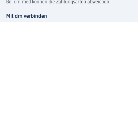
Bei dm-med können die Zahlungsarten abweichen.
Mit dm verbinden
Jetzt die dm-App herunterladen
Impressum dm
Datenschutz dm
Einwilligungsverwaltung
Nutzungsbedingungen
AGB dm
Vertrag widerrufen und Widerrufsbelehrung dm
Streitschlichtung
Entsorgung und Rücknahme von Elektro-Altgeräten und
Batterien