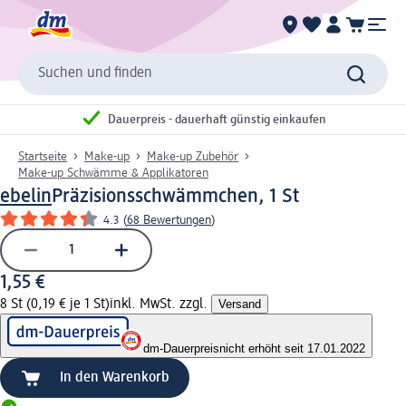
Suchen und finden
Dauerpreis - dauerhaft günstig einkaufen
Startseite
Make-up
Make-up Zubehör
Make-up Schwämme & Applikatoren
ebelin
Präzisionsschwämmchen, 1 St
4.3
(
68 Bewertungen
)
1,55 €
8 St (0,19 € je 1 St)
inkl. MwSt. zzgl.
Versand
dm-Dauerpreis
nicht erhöht seit 17.01.2022
In den Warenkorb