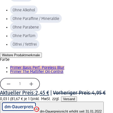
Ohne Alkohol
Ohne Paraffine / Mineralöle
Ohne Parabene
Ohne Parfüm
Ölfrei / fettfrei
Weitere Produktmerkmale
Farbe
Primer Basis Perf. Poreless Blur
Primer The Mattifier Oil-Control
Aktueller Preis:
2,45 €
|
Vorheriger Preis:
4,95 €
0,03 l (81,67 € je 1 l)
inkl. MwSt. zzgl.
Versand
dm-Dauerpreis
nicht erhöht seit 31.01.2022