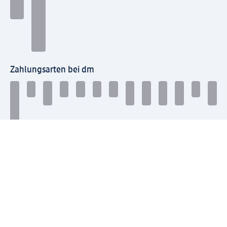
Zahlungsarten bei dm
Bei dm-med können die Zahlungsarten abweichen.
Mit dm verbinden
Jetzt die dm-App herunterladen