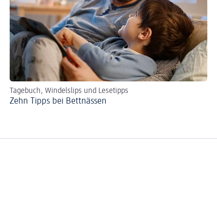
Tagebuch, Windelslips und Lesetipps
Ts
Zehn Tipps bei Bettnässen
Tö