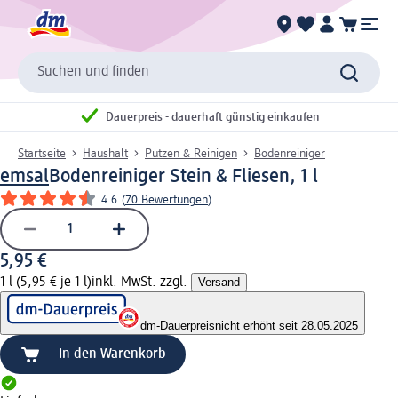
Suchen und finden
Dauerpreis - dauerhaft günstig einkaufen
Startseite
Haushalt
Putzen & Reinigen
Bodenreiniger
emsal
Bodenreiniger Stein & Fliesen, 1 l
4.6
(
70 Bewertungen
)
5,95 €
1 l (5,95 € je 1 l)
inkl. MwSt. zzgl.
Versand
dm-Dauerpreis
nicht erhöht seit 28.05.2025
In den Warenkorb