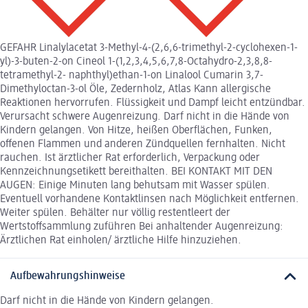
GEFAHR Linalylacetat 3-Methyl-4-(2,6,6-trimethyl-2-cyclohexen-1-
yl)-3-buten-2-on Cineol 1-(1,2,3,4,5,6,7,8-Octahydro-2,3,8,8-
tetramethyl-2- naphthyl)ethan-1-on Linalool Cumarin 3,7-
Dimethyloctan-3-ol Öle, Zedernholz, Atlas Kann allergische
Reaktionen hervorrufen. Flüssigkeit und Dampf leicht entzündbar.
Verursacht schwere Augenreizung. Darf nicht in die Hände von
Kindern gelangen. Von Hitze, heißen Oberflächen, Funken,
offenen Flammen und anderen Zündquellen fernhalten. Nicht
rauchen. Ist ärztlicher Rat erforderlich, Verpackung oder
Kennzeichnungsetikett bereithalten. BEI KONTAKT MIT DEN
AUGEN: Einige Minuten lang behutsam mit Wasser spülen.
Eventuell vorhandene Kontaktlinsen nach Möglichkeit entfernen.
Weiter spülen. Behälter nur völlig restentleert der
Wertstoffsammlung zuführen Bei anhaltender Augenreizung:
Ärztlichen Rat einholen/ ärztliche Hilfe hinzuziehen.
Aufbewahrungshinweise
Darf nicht in die Hände von Kindern gelangen.