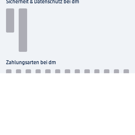
Sicherheit & Datenschutz bei dm
Zahlungsarten bei dm
Bei dm-med können die Zahlungsarten abweichen.
Mit dm verbinden