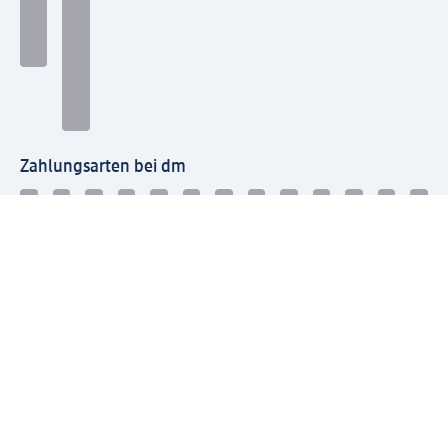
Zahlungsarten bei dm
Bei dm-med können die Zahlungsarten abweichen.
Mit dm verbinden
Jetzt die dm-App herunterladen