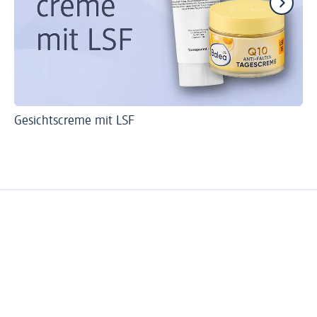
Gesichtscreme mit LSF
Wi
So