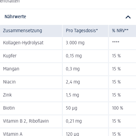
enthalten
Nährwerte
Zusammensetzung
Pro Tagesdosis*
% NRV**
Kollagen-Hydrolysat
3.000 mg
****
Kupfer
0,15 mg
15 %
Mangan
0,3 mg
15 %
Niacin
2,4 mg
15 %
Zink
1,5 mg
15 %
Biotin
50 µg
100 %
Vitamin B 2, Riboflavin
0,21 mg
15 %
Vitamin A
120 µg
15 %