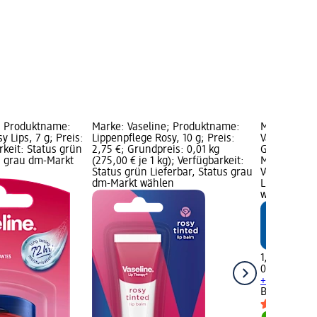
; Produktname:
Marke: Vaseline; Produktname:
Marke: Bal
y Lips, 7 g; Preis:
Lippenpflege Rosy, 10 g; Preis:
Vaseline, 12
rkeit: Status grün
2,75 €; Grundpreis: 0,01 kg
Grundpreis: 0
us grau dm-Markt
(275,00 € je 1 kg); Verfügbarkeit:
Marke von d
Status grün Lieferbar, Status grau
Verfügbarke
dm-Markt wählen
Lieferbar, 
wählen
1,15 €
0,125 l (9,20
+1 weitere 
Balea
Vaseli