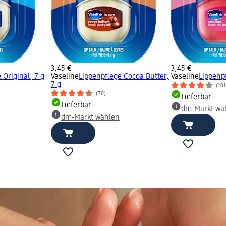
3,45 €
3,45 €
 Original, 7 g
Vaseline
Lippenpflege Cocoa Butter,
Vaseline
Lippenpf
7 g
(101
(70)
Lieferbar
Lieferbar
dm-Markt wä
dm-Markt wählen