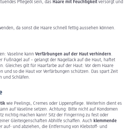
ltuendes Pflegeöl sein, das
Haare mit Feuchtigkeit
versorgt und
wenden, da sonst die Haare schnell fettig aussehen können.
ben: Vaseline kann
Verfärbungen auf der Haut verhindern
.
r Fußnägel auf – gelangt der Nagellack auf die Haut, haftet
n. Gleiches gilt für Haarfarbe auf der Haut: Vor dem Haare
n und so die Haut vor Verfärbungen schützen. Das spart Zeit
n und Schläfen.
e
tik
wie Peelings, Cremes oder Lippenpflege. Weiterhin dient es
 kann auf Vaseline setzen. Achtung: Bitte nicht auf Kondomen
 nichtig machen kann! Sitz der Fingerring zu fest oder
seiner Gleiteigenschaften Abhilfe schaffen. Auch
klemmende
er auf- und abziehen, die Entfernung von Klebstoff- und