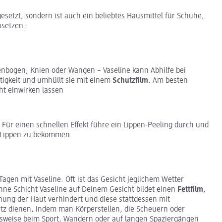
ngesetzt, sondern ist auch ein beliebtes Hausmittel für Schuhe,
nsetzen:
enbogen, Knien oder Wangen – Vaseline kann Abhilfe bei
htigkeit und umhüllt sie mit einem
Schutzfilm
. Am besten
t einwirken lassen
! Für einen schnellen Effekt führe ein Lippen-Peeling durch und
e Lippen zu bekommen.
agen mit Vaseline. Oft ist das Gesicht jeglichem Wetter
ne Schicht Vaseline auf Deinem Gesicht bildet einen
Fettfilm
,
knung der Haut verhindert und diese stattdessen mit
utz dienen, indem man Körperstellen, die Scheuern oder
elsweise beim Sport, Wandern oder auf langen Spaziergängen