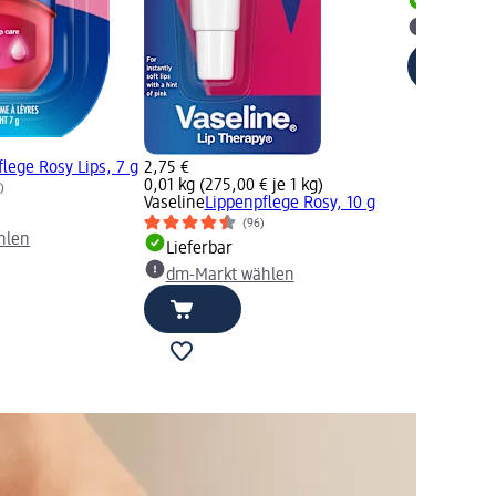
Lieferbar
dm-Mark
lege Rosy Lips, 7 g
2,75 €
0,01 kg (275,00 € je 1 kg)
)
Vaseline
Lippenpflege Rosy, 10 g
(96)
hlen
Lieferbar
dm-Markt wählen