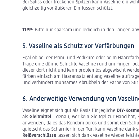
Bei Spliss oder trockenen Spitzen kann Vaseline ein woh
gleichzeitig vor äußeren Einflüssen schützt.
TIPP:
Bitte nur sparsam und lediglich in den Längen an
5. Vaseline als Schutz vor Verfärbungen
Egal ob bei der Mani- und Pediküre oder beim Haarefär
Trage eine dünne Schichte Vaseline rund um Finger- ode
dieser dort nicht und kann problemlos abgewischt werde
färben einfach am Haaransatz entlang Vaseline auftrage
und verhindert mühsames Abrubbeln der Farbe von Stir
6. Anderweitige Verwendung von Vaselin
Vaseline eignet sich gut als Basis für jegliche
DIY-Kosme
als
Gleitmittel
– genau, wer kein Gleitgel zur Hand hat,
anwenden, da es das Kondom porös und somit den Schutz
quietscht das Scharnier in der Tür, kann Vaseline dank 
Reißverschlüsse
lassen sich dank Vaseline wieder leicht