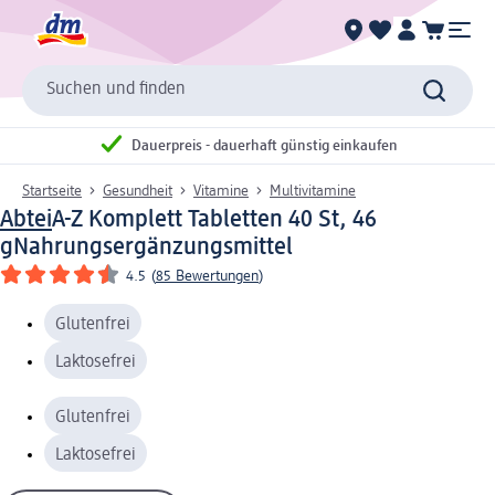
Suchen und finden
Dauerpreis - dauerhaft günstig einkaufen
Startseite
Gesundheit
Vitamine
Multivitamine
Abtei
A-Z Komplett Tabletten 40 St, 46
g
Nahrungsergänzungsmittel
4.5
(
85 Bewertungen
)
Glutenfrei
Laktosefrei
Glutenfrei
Laktosefrei