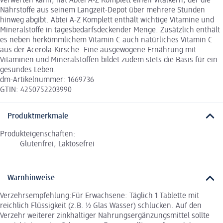
verwerten kann, hat Abtei A-Z Komplett einen Vitalkern, der die
Nährstoffe aus seinem Langzeit-Depot über mehrere Stunden
hinweg abgibt. Abtei A-Z Komplett enthält wichtige Vitamine und
Mineralstoffe in tagesbedarfsdeckender Menge. Zusätzlich enthält
es neben herkömmlichem Vitamin C auch natürliches Vitamin C
aus der Acerola-Kirsche. Eine ausgewogene Ernährung mit
Vitaminen und Mineralstoffen bildet zudem stets die Basis für ein
gesundes Leben.
dm-Artikelnummer: 1669736
GTIN: 4250752203990
Produktmerkmale
Produkteigenschaften:
Glutenfrei, Laktosefrei
Warnhinweise
Verzehrsempfehlung:Für Erwachsene: Täglich 1 Tablette mit
reichlich Flüssigkeit (z.B. ½ Glas Wasser) schlucken. Auf den
Verzehr weiterer zinkhaltiger Nahrungsergänzungsmittel sollte