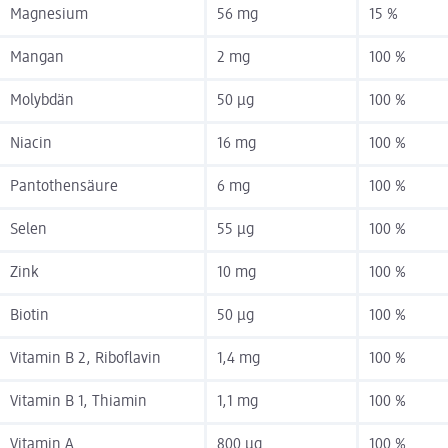
Magnesium
56 mg
15 %
Mangan
2 mg
100 %
Molybdän
50 µg
100 %
Niacin
16 mg
100 %
Pantothensäure
6 mg
100 %
Selen
55 µg
100 %
Zink
10 mg
100 %
Biotin
50 µg
100 %
Vitamin B 2, Riboflavin
1,4 mg
100 %
Vitamin B 1, Thiamin
1,1 mg
100 %
Vitamin A
800 µg
100 %