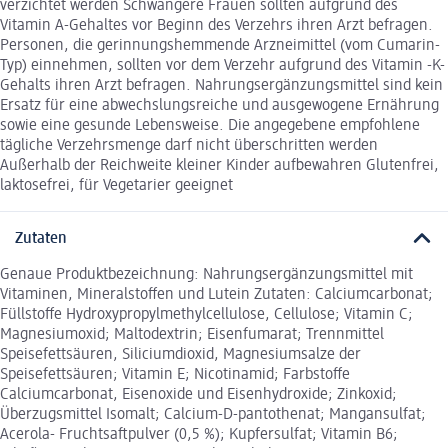
verzichtet werden Schwangere Frauen sollten aufgrund des
Vitamin A-Gehaltes vor Beginn des Verzehrs ihren Arzt befragen.
Personen, die gerinnungshemmende Arzneimittel (vom Cumarin-
Typ) einnehmen, sollten vor dem Verzehr aufgrund des Vitamin -K-
Gehalts ihren Arzt befragen. Nahrungsergänzungsmittel sind kein
Ersatz für eine abwechslungsreiche und ausgewogene Ernährung
sowie eine gesunde Lebensweise. Die angegebene empfohlene
tägliche Verzehrsmenge darf nicht überschritten werden
Außerhalb der Reichweite kleiner Kinder aufbewahren Glutenfrei,
laktosefrei, für Vegetarier geeignet
Zutaten
Genaue Produktbezeichnung: Nahrungsergänzungsmittel mit
Vitaminen, Mineralstoffen und Lutein Zutaten: Calciumcarbonat;
Füllstoffe Hydroxypropylmethylcellulose, Cellulose; Vitamin C;
Magnesiumoxid; Maltodextrin; Eisenfumarat; Trennmittel
Speisefettsäuren, Siliciumdioxid, Magnesiumsalze der
Speisefettsäuren; Vitamin E; Nicotinamid; Farbstoffe
Calciumcarbonat, Eisenoxide und Eisenhydroxide; Zinkoxid;
Überzugsmittel Isomalt; Calcium-D-pantothenat; Mangansulfat;
Acerola- Fruchtsaftpulver (0,5 %); Kupfersulfat; Vitamin B6;