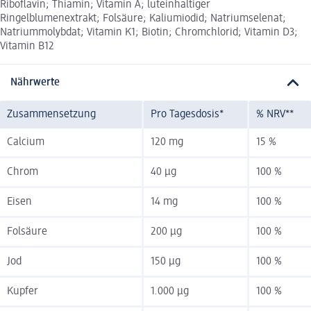
Riboflavin; Thiamin; Vitamin A; luteinhaltiger
Ringelblumenextrakt; Folsäure; Kaliumiodid; Natriumselenat;
Natriummolybdat; Vitamin K1; Biotin; Chromchlorid; Vitamin D3;
Vitamin B12
Nährwerte
Zusammensetzung
Pro Tagesdosis*
% NRV**
Calcium
120 mg
15 %
Chrom
40 µg
100 %
Eisen
14 mg
100 %
Folsäure
200 µg
100 %
Jod
150 µg
100 %
Kupfer
1.000 µg
100 %