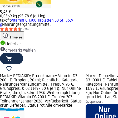
5,45 €
0,0569 kg (95,78 € je 1 kg)
taxofit
Vitamin C 1300 Tabletten 30 St, 56,9
g
Nahrungsergänzungsmittel
(70)
Hinweise
Lieferbar
dm-Markt wählen
Marke: PEDIAKID; Produktname: Vitamin D3
Marke: Doppelherz
200 I.E. Tropfen, 20 ml; Rechtliche Kategorie:
D3 1000 I.E. Tablet
Nahrungsergänzungsmittel; Preis: 9,95 €;
Kategorie: Nahrun
Grundpreis: 0,02 l (497,50 € je 1 l); Nur Online
13,95 €; Grundprei
Grafik, dm glückskind 93% Weiterempfehlung
kg); Nur Online Gr
PEDIAKID Vitamin D3 200 I.E. Tropfen 303
grün Lieferbar, St
Teilnehmer Januar 2026; Verfügbarkeit: Status
Gesponsert
grün Lieferbar, Status rot Alle dm-Märkte