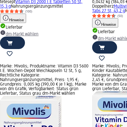
tetesept
Vitamin D3 2000 I.E Tabletten 50 St,
0,0432 kg (184,03 €
15,3 g
Nahrungsergänzungsmittel
Doppelherz
Multiv
Tabs 27 St, 43,2 g
(100)
(50)
Hinweise
Hinweise
Lieferbar
Lieferbar
dm-Markt wählen
dm-Markt wähl
Marke: Mivolis; Produktname: Vitamin D3 5600
Marke: Mivolis; P
I.E. Wochen-Depot Weichkapseln 12 St, 5 g;
Kinder Kautablette
Rechtliche Kategorie:
Kategorie: Nahrun
Nahrungsergänzungsmittel; Preis: 1,95 €;
2,45 €; Grundpreis:
Grundpreis: 0,005 kg (390,00 € je 1 kg); Marke
Marke von dm Grafi
von dm Grafik; Verfügbarkeit: Status grün
grün Lieferbar, S
Lieferbar, Status grau dm-Markt wählen