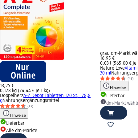
grau dm-Markt wä
16,95 €
0,03 l (565,00 € je 
Nature Love
Vitami
30 ml
Nahrungserg
(46)
13,25 €
Hinweise
0,178 kg (74,44 € je 1 kg)
Doppelherz
A-Z Depot Tabletten 120 St, 178,8
Lieferbar
g
Nahrungsergänzungsmittel
dm-Markt wähl
(13)
Hinweise
Lieferbar
Alle dm-Märkte