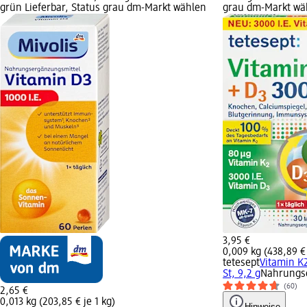
grün Lieferbar, Status grau dm-Markt wählen
grau dm-Markt wä
3,95 €
0,009 kg (438,89 € 
tetesept
Vitamin K2
St, 9,2 g
Nahrungs
(60)
2,65 €
0,013 kg (203,85 € je 1 kg)
Hinweise