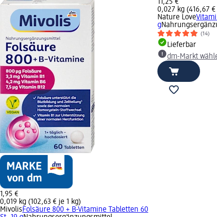
11,25 €
0,027 kg (416,67 € 
Nature Love
Vitami
g
Nahrungsergänzu
(14)
Lieferbar
dm-Markt wähl
1,95 €
0,019 kg (102,63 € je 1 kg)
Mivolis
Folsäure 800 + B-Vitamine Tabletten 60