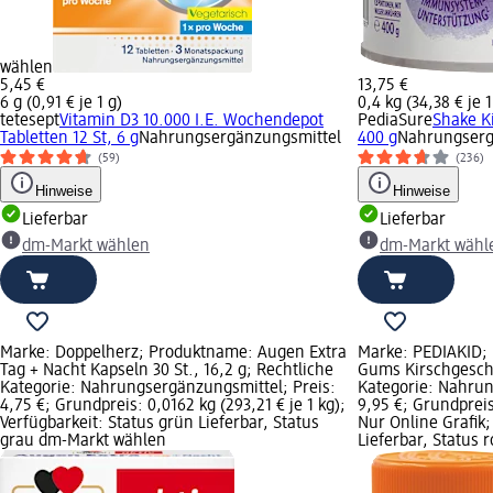
wählen
5,45 €
13,75 €
6 g (0,91 € je 1 g)
0,4 kg (34,38 € je 1
tetesept
Vitamin D3 10.000 I.E. Wochendepot
PediaSure
Shake K
Tabletten 12 St, 6 g
Nahrungsergänzungsmittel
400 g
Nahrungserg
(59)
(236)
Hinweise
Hinweise
Lieferbar
Lieferbar
dm-Markt wählen
dm-Markt wähl
Marke: Doppelherz; Produktname: Augen Extra
Marke: PEDIAKID;
Tag + Nacht Kapseln 30 St., 16,2 g; Rechtliche
Gums Kirschgeschm
Kategorie: Nahrungsergänzungsmittel; Preis:
Kategorie: Nahrun
4,75 €; Grundpreis: 0,0162 kg (293,21 € je 1 kg);
9,95 €; Grundpreis:
Verfügbarkeit: Status grün Lieferbar, Status
Nur Online Grafik;
grau dm-Markt wählen
Lieferbar, Status 