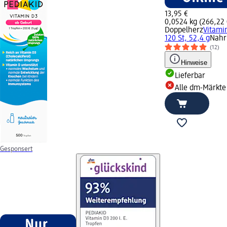
13,95 €
0,0524 kg (266,22 €
Doppelherz
Vitamin
120 St, 52,4 g
Nahr
(12)
Hinweise
Lieferbar
Alle dm-Märkte
Gesponsert