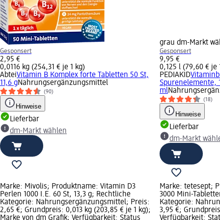
grau dm-Markt wä
Gesponsert
Gesponsert
2,95 €
9,95 €
0,0116 kg (254,31 € je 1 kg)
0,125 l (79,60 € je 1
Abtei
Vitamin B Komplex forte Tabletten 50 St,
PEDIAKID
Vitaminb
11,6 g
Nahrungsergänzungsmittel
Spurenelemente, 
ml
Nahrungsergän
(90)
(18)
Hinweise
Hinweise
Lieferbar
Lieferbar
dm-Markt wählen
dm-Markt wähl
Marke: Mivolis; Produktname: Vitamin D3
Marke: tetesept; 
Perlen 1000 I.E. 60 St, 13,3 g; Rechtliche
3000 Mini-Tablette
Kategorie: Nahrungsergänzungsmittel; Preis:
Kategorie: Nahrun
2,65 €; Grundpreis: 0,013 kg (203,85 € je 1 kg);
3,95 €; Grundpreis:
Marke von dm Grafik; Verfügbarkeit: Status
Verfügbarkeit: Sta