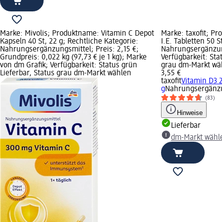
Marke: Mivolis; Produktname: Vitamin C Depot
Marke: taxofit; P
Kapseln 40 St, 22 g; Rechtliche Kategorie:
I.E. Tabletten 50 S
Nahrungsergänzungsmittel; Preis: 2,15 €;
Nahrungsergänzung
Grundpreis: 0,022 kg (97,73 € je 1 kg); Marke
Verfügbarkeit: Sta
von dm Grafik; Verfügbarkeit: Status grün
grau dm-Markt wä
Lieferbar, Status grau dm-Markt wählen
3,55 €
taxofit
Vitamin D3 2
g
Nahrungsergänzu
(83)
Hinweise
Lieferbar
dm-Markt wähl