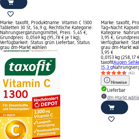
Marke: taxofit; Produktname: Vitamin C 1300
Marke: taxofit; P
Tabletten 30 St, 56,9 g; Rechtliche Kategorie:
Tag+Nacht Kapseln 
Nahrungsergänzungsmittel; Preis: 5,45 €;
Kategorie: Nahrun
Grundpreis: 0,0569 kg (95,78 € je 1 kg);
3,95 €; Grundpreis:
Verfügbarkeit: Status grün Lieferbar, Status
Verfügbarkeit: Sta
grau dm-Markt wählen
grau dm-Markt wä
3,95 €
0,0153 kg (258,17 €
taxofit
Augen Sehkr
15,3 g
Nahrungserg
(62)
Hinweise
Lieferbar
dm-Markt wähl