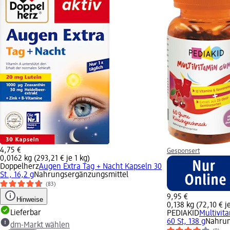
4,75 €
Gesponsert
0,0162 kg (293,21 € je 1 kg)
Doppelherz
Augen Extra Tag + Nacht Kapseln 30
St., 16,2 g
Nahrungsergänzungsmittel
(83)
9,95 €
Hinweise
0,138 kg (72,10 € je
Lieferbar
PEDIAKID
Multivit
60 St, 138 g
Nahrun
dm-Markt wählen