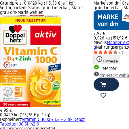
Grundpreis: 0,0429 kg (115,38 € je 1 kg);
Marke von dm Grafi
Verfügbarkeit: Status grün Lieferbar, Status
grün Lieferbar, S
grau dm-Markt wählen
3,95 €
0,026 kg (151,92 € 
Mivolis
Männer Akt
g
Nahrungsergänzu
(12)
Hinweise
Lieferbar
dm-Markt wähl
4,95 €
0,0429 kg (115,38 € je 1 kg)
Doppelherz
Vitamin C 1000 + D3 + Zink Depot
Tabletten 30 St, 42,9
g
Nahrungsergänzungsmittel