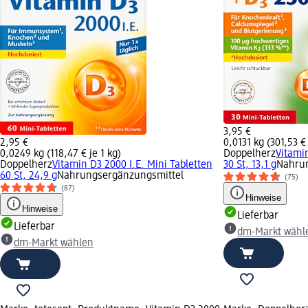
3,95 €
2,95 €
0,0131 kg (301,53 € 
0,0249 kg (118,47 € je 1 kg)
Doppelherz
Vitamin
Doppelherz
Vitamin D3 2000 I.E. Mini Tabletten
30 St, 13,1 g
Nahrun
60 St, 24,9 g
Nahrungsergänzungsmittel
(75)
(87)
Hinweise
Hinweise
Lieferbar
Lieferbar
dm-Markt wähl
dm-Markt wählen