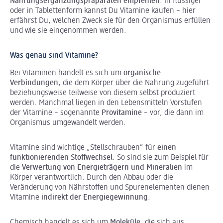
Nahrungsergänzungspräparaten empfehlen
. In flüssiger
oder in Tablettenform kannst Du Vitamine kaufen – hier
erfährst Du, welchen Zweck sie für den Organismus erfüllen
und wie sie eingenommen werden.
Was genau sind Vitamine?
Bei Vitaminen handelt es sich um
organische
Verbindungen
, die dem Körper über die Nahrung zugeführt
beziehungsweise teilweise von diesem selbst produziert
werden. Manchmal liegen in den Lebensmitteln Vorstufen
der Vitamine – sogenannte
Provitamine
– vor, die dann im
Organismus umgewandelt werden.
Vitamine sind wichtige „Stellschrauben“ für
einen
funktionierenden Stoffwechsel
. So sind sie zum Beispiel für
die
Verwertung von Energieträgern und Mineralien
im
Körper verantwortlich. Durch den Abbau oder die
Veränderung von Nährstoffen und Spurenelementen dienen
Vitamine
indirekt der Energiegewinnung
.
Chemisch handelt es sich um
Moleküle
, die sich aus