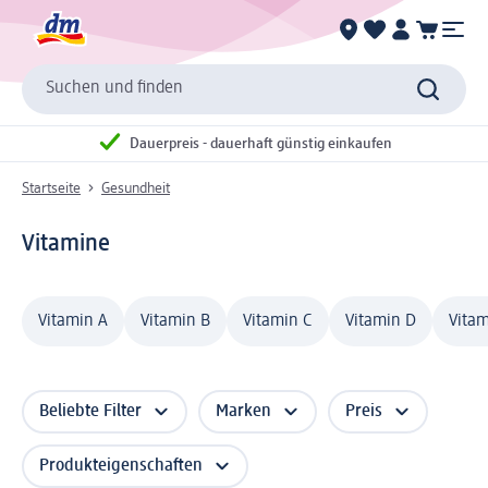
Suchen und finden
Dauerpreis - dauerhaft günstig einkaufen
Startseite
Gesundheit
Vitamine
Vitamin A
Vitamin B
Vitamin C
Vitamin D
Vitam
Beliebte Filter
Marken
Preis
Produkteigenschaften