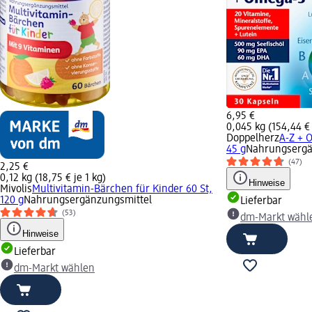
6,95 €
0,045 kg (154,44 € 
Doppelherz
A-Z + 
45 g
Nahrungsergä
(47)
2,25 €
0,12 kg (18,75 € je 1 kg)
Hinweise
Mivolis
Multivitamin-Bärchen für Kinder 60 St,
120 g
Nahrungsergänzungsmittel
Lieferbar
(53)
dm-Markt wähl
Hinweise
Lieferbar
dm-Markt wählen