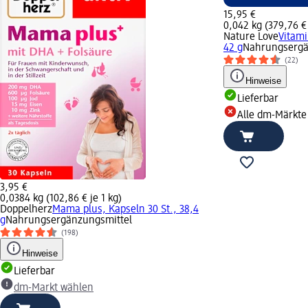
15,95 €
0,042 kg (379,76 € 
Nature Love
Vitami
42 g
Nahrungsergä
(22)
Hinweise
Lieferbar
Alle dm-Märkte
3,95 €
0,0384 kg (102,86 € je 1 kg)
Doppelherz
Mama plus, Kapseln 30 St., 38,4
g
Nahrungsergänzungsmittel
(198)
Hinweise
Lieferbar
dm-Markt wählen