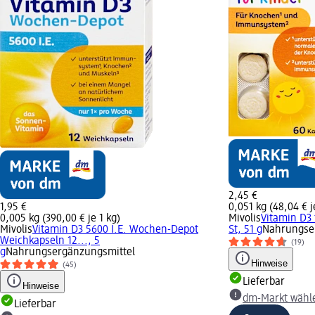
2,45 €
1,95 €
0,051 kg (48,04 € j
0,005 kg (390,00 € je 1 kg)
Mivolis
Vitamin D3 
Mivolis
Vitamin D3 5600 I.E. Wochen-Depot
St, 51 g
Nahrungse
Weichkapseln 12..., 5
(19)
g
Nahrungsergänzungsmittel
Hinweise
(45)
Lieferbar
Hinweise
dm-Markt wähl
Lieferbar