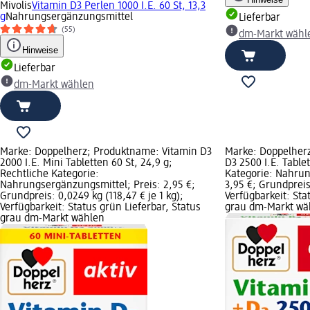
Mivolis
Vitamin D3 Perlen 1000 I.E. 60 St, 13,3
g
Nahrungsergänzungsmittel
Lieferbar
(55)
dm-Markt wähl
Hinweise
Lieferbar
dm-Markt wählen
Marke: Doppelherz; Produktname: Vitamin D3
Marke: Doppelherz
2000 I.E. Mini Tabletten 60 St, 24,9 g;
D3 2500 I.E. Tablet
Rechtliche Kategorie:
Kategorie: Nahrun
Nahrungsergänzungsmittel; Preis: 2,95 €;
3,95 €; Grundpreis:
Grundpreis: 0,0249 kg (118,47 € je 1 kg);
Verfügbarkeit: Sta
Verfügbarkeit: Status grün Lieferbar, Status
grau dm-Markt wä
grau dm-Markt wählen