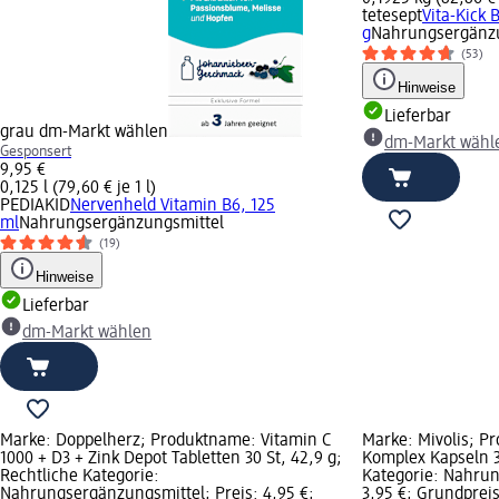
tetesept
Vita-Kick 
g
Nahrungsergänzu
(53)
Hinweise
Lieferbar
grau dm-Markt wählen
dm-Markt wähl
Gesponsert
9,95 €
0,125 l (79,60 € je 1 l)
PEDIAKID
Nervenheld Vitamin B6, 125
ml
Nahrungsergänzungsmittel
(19)
Hinweise
Lieferbar
dm-Markt wählen
Marke: Doppelherz; Produktname: Vitamin C
Marke: Mivolis; P
1000 + D3 + Zink Depot Tabletten 30 St, 42,9 g;
Komplex Kapseln 30
Rechtliche Kategorie:
Kategorie: Nahrun
Nahrungsergänzungsmittel; Preis: 4,95 €;
3,95 €; Grundpreis: