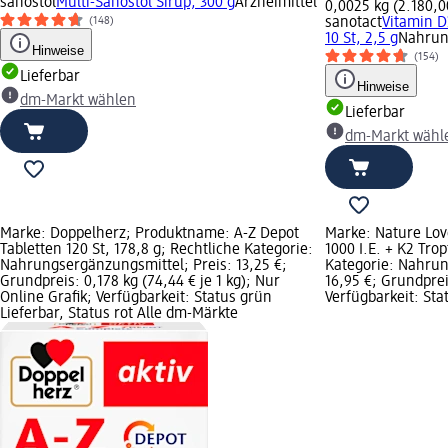
sanostol
Multi-Sanostol Sirup, 300 g
Arzneimittel
0,0025 kg (2.180,00
sanotact
Vitamin 
(148)
10 St, 2,5 g
Nahrun
Hinweise
(154)
Lieferbar
Hinweise
dm-Markt wählen
Lieferbar
dm-Markt wähl
Marke: Doppelherz; Produktname: A-Z Depot
Marke: Nature Lov
Tabletten 120 St, 178,8 g; Rechtliche Kategorie:
1000 I.E. + K2 Tro
Nahrungsergänzungsmittel; Preis: 13,25 €;
Kategorie: Nahrun
Grundpreis: 0,178 kg (74,44 € je 1 kg); Nur
16,95 €; Grundpreis
Online Grafik; Verfügbarkeit: Status grün
Verfügbarkeit: Sta
Lieferbar, Status rot Alle dm-Märkte